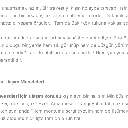
 unutmamak lazım. Bir travestiyi kışın kolayca tanıyabilirsi
yonu olan bir arkadaşınız varsa muhtemelen odur. Dökümlü at
 hatta el yapımı örgüler… Tam da Bakırköy ruhuna yakışır şe
lu bot mu düztaban mı tartışması hâlâ devam ediyor. Zira Ba
ğun olduğu bir yerde hem şık görünüp hem de düzgün yürü
çözüm nedir? Tabii ki platform tabanlı botlar! Hem yürüyüş 
rantilidir.
da Ulaşım Meseleleri
avestileri için ulaşım konusu
kışın ayrı bir hal alır. Minibüs,
eçenek mi çok? Evet. Ama mesele hangi yolla daha az üşü
rken aynı anda “Hem montumu sergileyeyim hem de üşümey
z oldu mu hiç? İşte tam da o ruh hali.