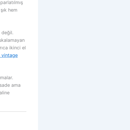
parlatılmış
m şık hem
 değil.
ıskalamayan
ıca ikinci el
 vintage
amalar.
, sade ama
aline