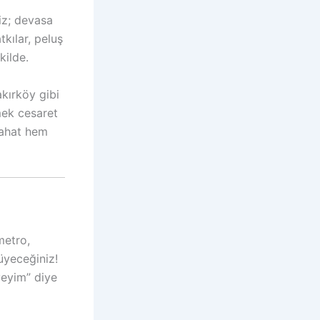
niz; devasa
kılar, peluş
kilde.
kırköy gibi
mek cesaret
rahat hem
 metro,
yeceğiniz!
eyim” diye