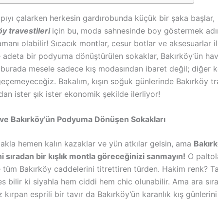
apıyı çalarken herkesin gardırobunda küçük bir şaka başlar,
y travestileri
için bu, moda sahnesinde boy göstermek adın
manı olabilir! Sıcacık montlar, cesur botlar ve aksesuarlar il
e adeta bir podyuma dönüştürülen sokaklar, Bakırköy’ün hava
ak burada mesele sadece kış modasından ibaret değil; diğer 
eçemeyeceğiz. Bakalım, kışın soğuk günlerinde Bakırköy tra
dan ister şık ister ekonomik şekilde ilerliyor!
 ve Bakırköy’ün Podyuma Dönüşen Sokakları
 akla hemen kalın kazaklar ve yün atkılar gelsin, ama
Bakır
ni sıradan bir kışlık montla göreceğinizi sanmayın!
O paltol
e tüm Bakırköy caddelerini titrettiren türden. Hakim renk? Tab
 bilir ki siyahla hem ciddi hem chic olunabilir. Ama ara sı
kırpan esprili bir tavır da Bakırköy’ün karanlık kış günlerini