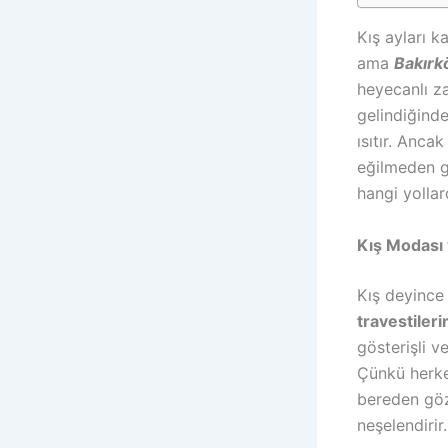
Kış ayları k
ama
Bakırkö
heyecanlı za
gelindiğind
ısıtır. Anc
eğilmeden g
hangi yollar
Kış Modası
Kış deyince
travestileri
gösterişli v
Çünkü herkes
bereden göz 
neşelendirir.