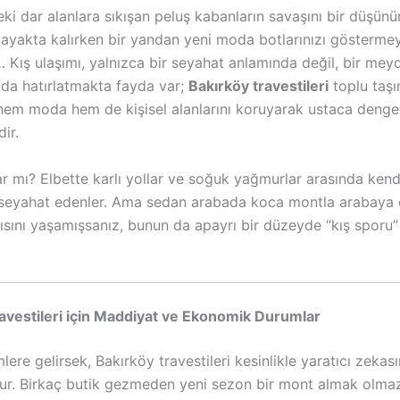
ki dar alanlara sıkışan peluş kabanların savaşını bir düşünü
ayakta kalırken bir yandan yeni moda botlarınızı gösterme
ı… Kış ulaşımı, yalnızca bir seyahat anlamında değil, bir m
 da hatırlatmakta fayda var;
Bakırköy travestileri
toplu taş
 hem moda hem de kişisel alanlarını koruyarak ustaca deng
ir.
ar mı? Elbette karlı yollar ve soğuk yağmurlar arasında kend
seyahat edenler. Ama sedan arabada koca montla arabaya
ntısını yaşamışsanız, bunun da apayrı bir düzeyde “kış sporu
avestileri için Maddiyat ve Ekonomik Durumlar
lere gelirsek, Bakırköy travestileri kesinlikle yaratıcı zekas
ur. Birkaç butik gezmeden yeni sezon bir mont almak olmaz 