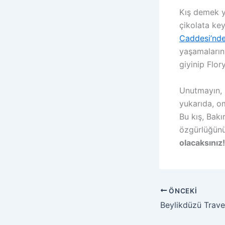
Kış demek y
çikolata key
Caddesi’nd
yaşamalarını
giyinip Flor
Unutmayın, B
yukarıda, o
Bu kış, Bakı
özgürlüğünü 
olacaksınız!
ÖNCEKI