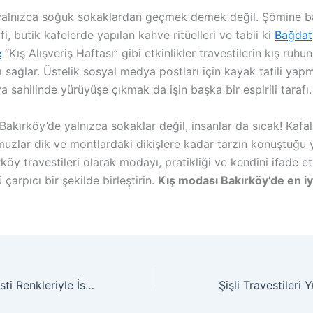
alnızca soğuk sokaklardan geçmek demek değil. Şömine b
fi, butik kafelerde yapılan kahve ritüelleri ve tabii ki
Bağdat
e
“Kış Alışveriş Haftası” gibi etkinlikler travestilerin kış ruhun
 sağlar. Üstelik sosyal medya postları için kayak tatili yapm
ya sahilinde yürüyüşe çıkmak da işin başka bir espirili tarafı.
akırköy’de yalnızca sokaklar değil, insanlar da sıcak! Kafal
muzlar dik ve montlardaki dikişlere kadar tarzın konuştuğu 
rköy travestileri olarak modayı, pratikliği ve kendini ifade 
çarpıcı bir şekilde birleştirin.
Kış modası Bakırköy’de en iyi
Beylikdüzü Travesti Renkleriyle İstanbul’un Parlayan Yıldızı