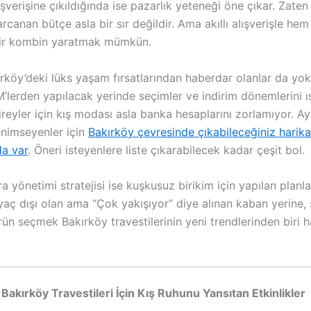
şverişine çıkıldığında ise pazarlık yeteneği öne çıkar. Zaten 
rcanan bütçe asla bir sır değildir. Ama akıllı alışverişle he
ir kombin yaratmak mümkün.
ırköy’deki lüks yaşam fırsatlarından haberdar olanlar da yok
’lerden yapılacak yerinde seçimler ve indirim dönemlerini 
reyler için kış modası asla banka hesaplarını zorlamıyor. Ayr
nimseyenler için
Bakırköy çevresinde çıkabileceğiniz harika
a var
. Öneri isteyenlere liste çıkarabilecek kadar çeşit bol.
ra yönetimi stratejisi ise kuşkusuz birikim için yapılan planl
iyaç dışı olan ama “Çok yakışıyor” diye alınan kaban yerine
 ürün seçmek Bakırköy travestilerinin yeni trendlerinden biri h
 Bakırköy Travestileri İçin Kış Ruhunu Yansıtan Etkinlikler