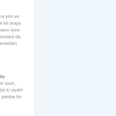
a yılın en
e bir araya
sını iyice
konulara da
vestileri
köy
ar uzun,
ii ki siyah!
ra pembe bir