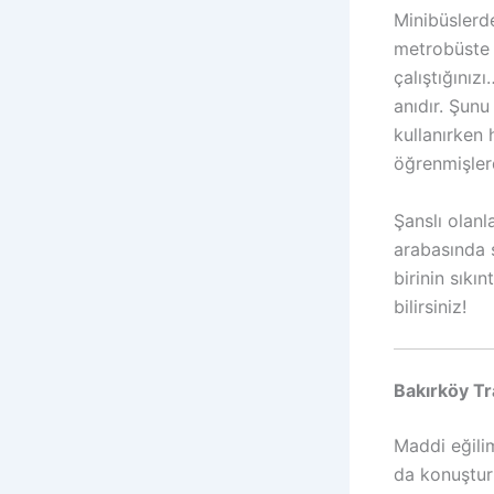
Minibüslerde
metrobüste 
çalıştığınız
anıdır. Şunu
kullanırken
öğrenmişlerd
Şanslı olanl
arabasında 
birinin sıkı
bilirsiniz!
Bakırköy Tr
Maddi eğilim
da konuştur