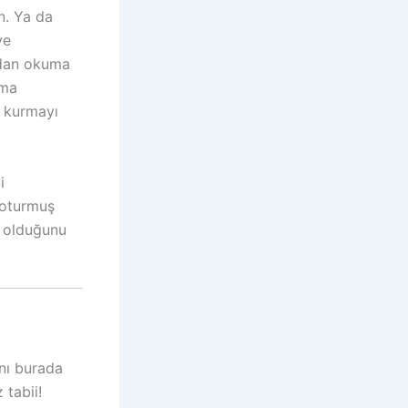
n. Ya da
ye
eydan okuma
ıma
e kurmayı
i
 oturmuş
” olduğunu
ını burada
tabii!