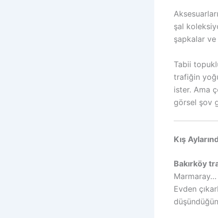
Aksesuarları
şal koleksi
şapkalar ve
Tabii topuk
trafiğin yo
ister. Ama 
görsel şov ga
Kış Ayların
Bakırköy tr
Marmaray… S
Evden çıka
düşündüğünü