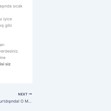
aşında sıcak
u iyice
ış gibi
arı
yerdesiniz.
etme
si siz
NEXT
Şişli Travestileri Yurtdışında! O Maceralar Ah O Maceralar…