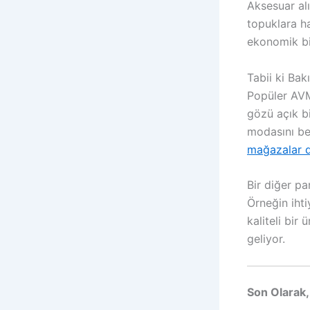
Aksesuar alı
topuklara ha
ekonomik b
Tabii ki Bak
Popüler AVM
gözü açık bi
modasını be
mağazalar d
Bir diğer pa
Örneğin iht
kaliteli bir
geliyor.
Son Olarak,