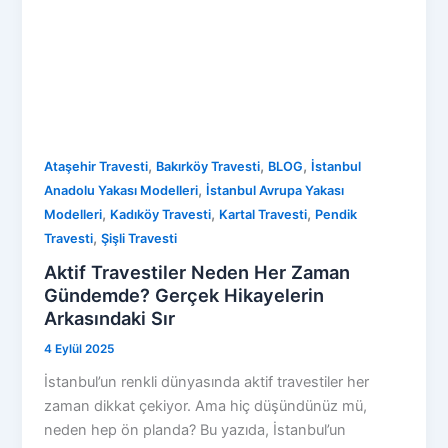
,
,
,
Ataşehir Travesti
Bakırköy Travesti
BLOG
İstanbul
,
Anadolu Yakası Modelleri
İstanbul Avrupa Yakası
,
,
,
Modelleri
Kadıköy Travesti
Kartal Travesti
Pendik
,
Travesti
Şişli Travesti
Aktif Travestiler Neden Her Zaman
Gündemde? Gerçek Hikayelerin
Arkasındaki Sır
4 Eylül 2025
İstanbul’un renkli dünyasında aktif travestiler her
zaman dikkat çekiyor. Ama hiç düşündünüz mü,
neden hep ön planda? Bu yazıda, İstanbul’un