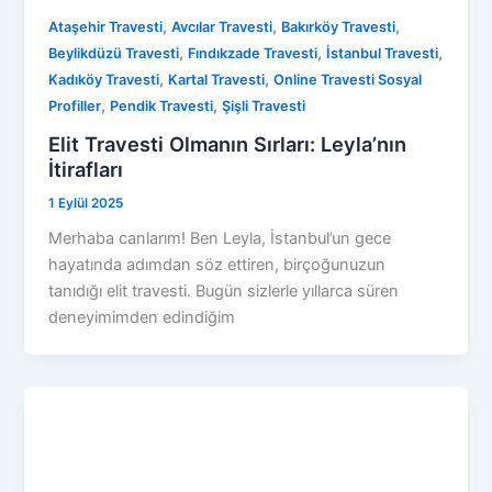
,
,
,
Ataşehir Travesti
Avcılar Travesti
Bakırköy Travesti
,
,
,
Beylikdüzü Travesti
Fındıkzade Travesti
İstanbul Travesti
,
,
Kadıköy Travesti
Kartal Travesti
Online Travesti Sosyal
,
,
Profiller
Pendik Travesti
Şişli Travesti
Elit Travesti Olmanın Sırları: Leyla’nın
İtirafları
1 Eylül 2025
Merhaba canlarım! Ben Leyla, İstanbul’un gece
hayatında adımdan söz ettiren, birçoğunuzun
tanıdığı elit travesti. Bugün sizlerle yıllarca süren
deneyimimden edindiğim