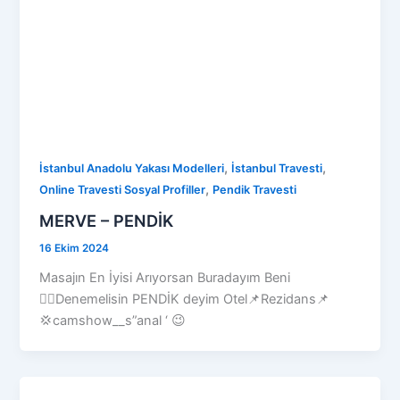
,
,
İstanbul Anadolu Yakası Modelleri
İstanbul Travesti
,
Online Travesti Sosyal Profiller
Pendik Travesti
MERVE – PENDİK
16 Ekim 2024
Masajın En İyisi Arıyorsan Buradayım Beni
💆‍♂️Denemelisin PENDİK deyim Otel📌Rezidans📌
💢camshow__s”anal ‘ 😉