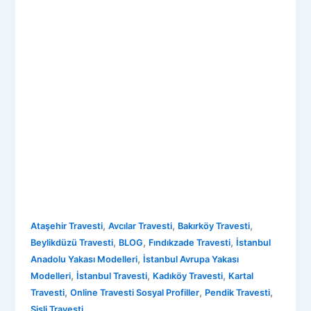
,
,
,
Ataşehir Travesti
Avcılar Travesti
Bakırköy Travesti
,
,
,
Beylikdüzü Travesti
BLOG
Fındıkzade Travesti
İstanbul
,
Anadolu Yakası Modelleri
İstanbul Avrupa Yakası
,
,
,
Modelleri
İstanbul Travesti
Kadıköy Travesti
Kartal
,
,
,
Travesti
Online Travesti Sosyal Profiller
Pendik Travesti
Şişli Travesti