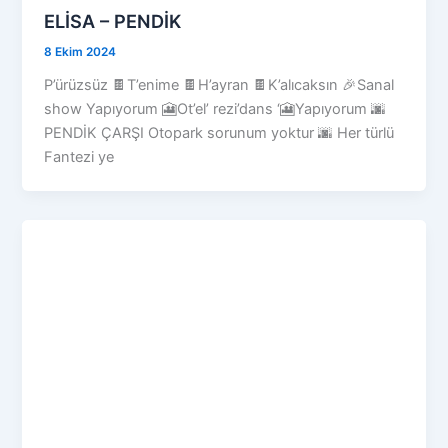
ELİSA – PENDİK
8 Ekim 2024
P’ürüzsüz 🍫T’enime 🍫H’ayran 🍫K’alıcaksın 🎉Sanal
show Yapıyorum 🎦Ot’el’ rezi’dans ‘🎦Yapıyorum 🌆
PENDİK ÇARŞI Otopark sorunum yoktur 🌆 Her türlü
Fantezi ye