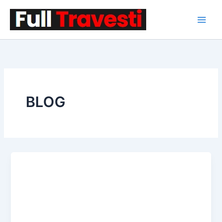
İçeriğe
atla
BLOG