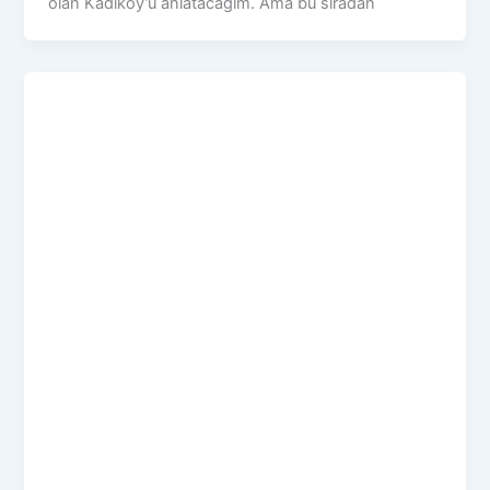
olan Kadıköy’ü anlatacağım. Ama bu sıradan