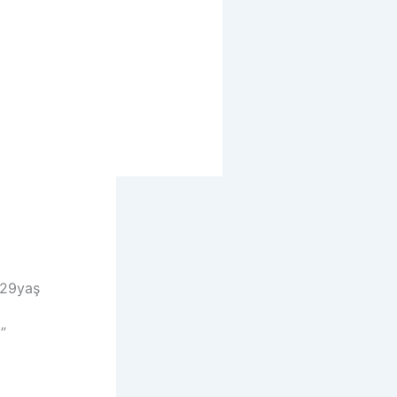
 29yaş
”