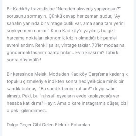
Bir Kadıköy travestisine “Nereden alışveriş yapıyorsun?”
sorusunu sormayın. Çünkü cevap her zaman şudur, “Ay
sahafın yanında bir vintage butik var, ama sana tam yerini
söyleyemem canım!” Koca Kadıköy’e yayılmış bu gizli
harcama noktaları ekonomik krizin olmadığı bir paralel
evreni andırır. Renkli şallar, vintage takılar, 70’ler modasına
göndermeli tasarım pantolonlar… Evin kirası mı? Tabii ki
sonra düşünülür!
Bir keresinde Melek, Moda’dan Kadıköy Çarşı’sına kadar şık
topuklu çizmeleriyle indikten sonra hediyelikçide minik bir
sandık bulmuş. “Bu sandık benim ruhum!” deyip satın
almıştı. Peki, bu “ruhsal” eşyaların evde kaplayacağı yer
hesaba katıldı mı? Hayır. Ama o kare Instagram’a düşer, bizi
o pek ilgilendirmez…
Dalga Geçer Gibi Gelen Elektrik Faturaları