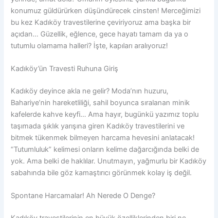
konumuz güldürürken düşündürecek cinsten! Merceğimizi
bu kez Kadıköy travestilerine çeviriyoruz ama başka bir
açıdan… Güzellik, eğlence, gece hayatı tamam da ya o
tutumlu olamama halleri? İşte, kapıları aralıyoruz!
Kadıköy’ün Travesti Ruhuna Giriş
Kadıköy deyince akla ne gelir? Moda’nın huzuru,
Bahariye’nin hareketliliği, sahil boyunca sıralanan minik
kafelerde kahve keyfi… Ama hayır, bugünkü yazımız toplu
taşımada şıklık yarışına giren Kadıköy travestilerini ve
bitmek tükenmek bilmeyen harcama hevesini anlatacak!
“Tutumluluk” kelimesi onların kelime dağarcığında belki de
yok. Ama belki de haklılar. Unutmayın, yağmurlu bir Kadıköy
sabahında bile göz kamaştırıcı görünmek kolay iş değil.
Spontane Harcamalar! Ah Nerede O Denge?