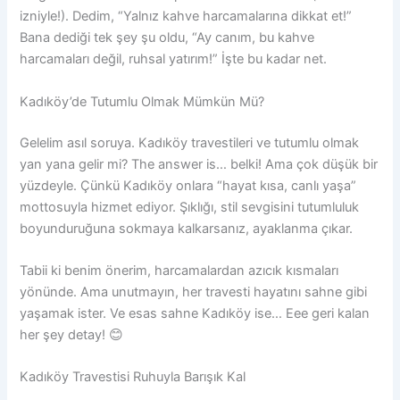
izniyle!). Dedim, “Yalnız kahve harcamalarına dikkat et!”
Bana dediği tek şey şu oldu, “Ay canım, bu kahve
harcamaları değil, ruhsal yatırım!” İşte bu kadar net.
Kadıköy’de Tutumlu Olmak Mümkün Mü?
Gelelim asıl soruya. Kadıköy travestileri ve tutumlu olmak
yan yana gelir mi? The answer is… belki! Ama çok düşük bir
yüzdeyle. Çünkü Kadıköy onlara “hayat kısa, canlı yaşa”
mottosuyla hizmet ediyor. Şıklığı, stil sevgisini tutumluluk
boyunduruğuna sokmaya kalkarsanız, ayaklanma çıkar.
Tabii ki benim önerim, harcamalardan azıcık kısmaları
yönünde. Ama unutmayın, her travesti hayatını sahne gibi
yaşamak ister. Ve esas sahne Kadıköy ise… Eee geri kalan
her şey detay! 😊
Kadıköy Travestisi Ruhuyla Barışık Kal