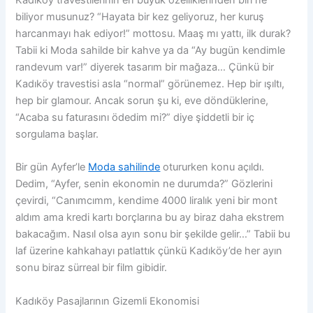
Kadıköy travestilerinin en büyük özelliklerinden biri ne
biliyor musunuz? “Hayata bir kez geliyoruz, her kuruş
harcanmayı hak ediyor!” mottosu. Maaş mı yattı, ilk durak?
Tabii ki Moda sahilde bir kahve ya da “Ay bugün kendimle
randevum var!” diyerek tasarım bir mağaza… Çünkü bir
Kadıköy travestisi asla “normal” görünemez. Hep bir ışıltı,
hep bir glamour. Ancak sorun şu ki, eve döndüklerine,
“Acaba su faturasını ödedim mi?” diye şiddetli bir iç
sorgulama başlar.
Bir gün Ayfer’le
Moda sahilinde
otururken konu açıldı.
Dedim, “Ayfer, senin ekonomin ne durumda?” Gözlerini
çevirdi, “Canımcımm, kendime 4000 liralık yeni bir mont
aldım ama kredi kartı borçlarına bu ay biraz daha ekstrem
bakacağım. Nasıl olsa ayın sonu bir şekilde gelir…” Tabii bu
laf üzerine kahkahayı patlattık çünkü Kadıköy’de her ayın
sonu biraz sürreal bir film gibidir.
Kadıköy Pasajlarının Gizemli Ekonomisi