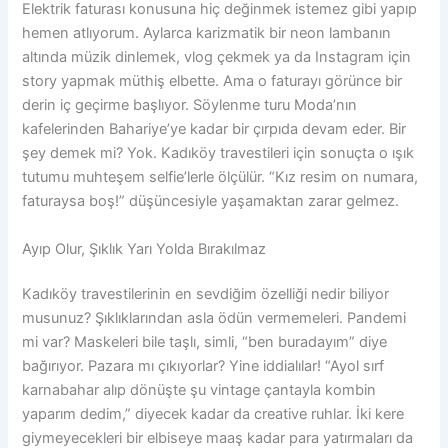
Elektrik faturası konusuna hiç değinmek istemez gibi yapıp
hemen atlıyorum. Aylarca karizmatik bir neon lambanın
altında müzik dinlemek, vlog çekmek ya da Instagram için
story yapmak müthiş elbette. Ama o faturayı görünce bir
derin iç geçirme başlıyor. Söylenme turu Moda’nın
kafelerinden Bahariye’ye kadar bir çırpıda devam eder. Bir
şey demek mi? Yok. Kadıköy travestileri için sonuçta o ışık
tutumu muhteşem selfie’lerle ölçülür. “Kız resim on numara,
faturaysa boş!” düşüncesiyle yaşamaktan zarar gelmez.
Ayıp Olur, Şıklık Yarı Yolda Bırakılmaz
Kadıköy travestilerinin en sevdiğim özelliği nedir biliyor
musunuz? Şıklıklarından asla ödün vermemeleri. Pandemi
mi var? Maskeleri bile taşlı, simli, “ben buradayım” diye
bağırıyor. Pazara mı çıkıyorlar? Yine iddialılar! “Ayol sırf
karnabahar alıp dönüşte şu vintage çantayla kombin
yaparım dedim,” diyecek kadar da creative ruhlar. İki kere
giymeyecekleri bir elbiseye maaş kadar para yatırmaları da