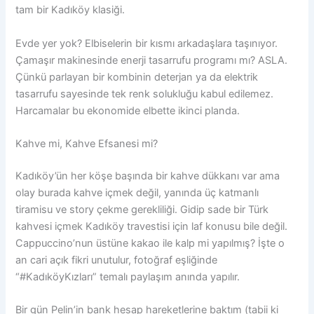
tam bir Kadıköy klasiği.
Evde yer yok? Elbiselerin bir kısmı arkadaşlara taşınıyor.
Çamaşır makinesinde enerji tasarrufu programı mı? ASLA.
Çünkü parlayan bir kombinin deterjan ya da elektrik
tasarrufu sayesinde tek renk solukluğu kabul edilemez.
Harcamalar bu ekonomide elbette ikinci planda.
Kahve mi, Kahve Efsanesi mi?
Kadıköy’ün her köşe başında bir kahve dükkanı var ama
olay burada kahve içmek değil, yanında üç katmanlı
tiramisu ve story çekme gerekliliği. Gidip sade bir Türk
kahvesi içmek Kadıköy travestisi için laf konusu bile değil.
Cappuccino’nun üstüne kakao ile kalp mi yapılmış? İşte o
an cari açık fikri unutulur, fotoğraf eşliğinde
“#KadıköyKızları” temalı paylaşım anında yapılır.
Bir gün Pelin’in bank hesap hareketlerine baktım (tabii ki