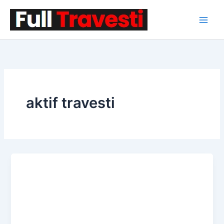
İçeriğe
atla
aktif travesti