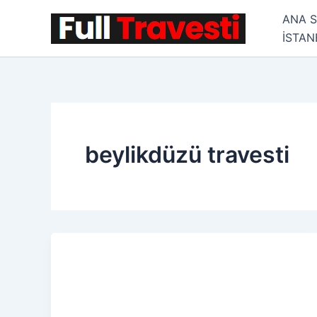
İçeriğe
ANA 
atla
İSTA
beylikdüzü travesti