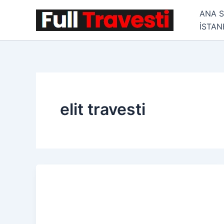
İçeriğe
ANA 
atla
İSTA
elit travesti