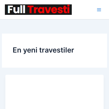
İçeriğe
atla
En yeni travestiler