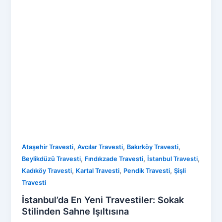
,
,
,
Ataşehir Travesti
Avcılar Travesti
Bakırköy Travesti
,
,
,
Beylikdüzü Travesti
Fındıkzade Travesti
İstanbul Travesti
,
,
,
Kadıköy Travesti
Kartal Travesti
Pendik Travesti
Şişli
Travesti
İstanbul’da En Yeni Travestiler: Sokak
Stilinden Sahne Işıltısına