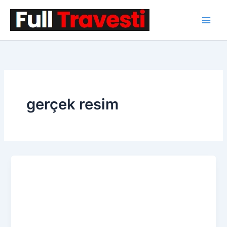
İçeriğe
atla
gerçek resim