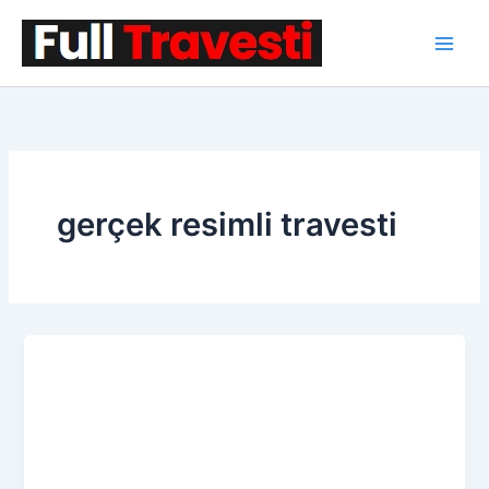
İçeriğe
atla
gerçek resimli travesti