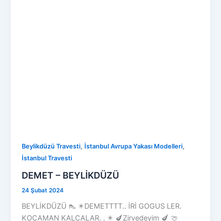
,
,
Beylikdüzü Travesti
İstanbul Avrupa Yakası Modelleri
İstanbul Travesti
DEMET – BEYLİKDÜZÜ
24 Şubat 2024
BEYLİKDÜZÜ 👠 ✴️DEMETTTT.. İRİ GOGUS LER.
KOCAMAN KALCALAR. . ✴️ 🍆Zirvedeyim 🍆 🍈