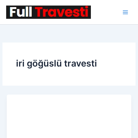
İçeriğe
atla
iri göğüslü travesti