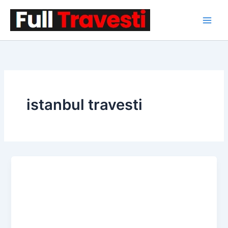
İçeriğe
atla
istanbul travesti