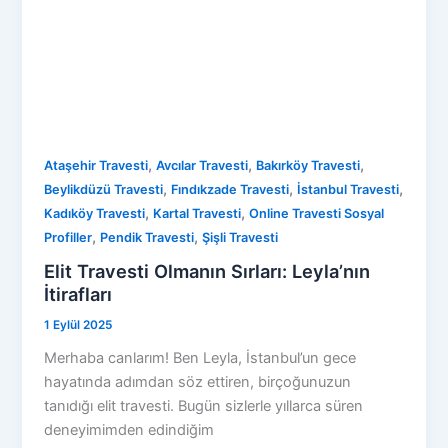
,
,
,
Ataşehir Travesti
Avcılar Travesti
Bakırköy Travesti
,
,
,
Beylikdüzü Travesti
Fındıkzade Travesti
İstanbul Travesti
,
,
Kadıköy Travesti
Kartal Travesti
Online Travesti Sosyal
,
,
Profiller
Pendik Travesti
Şişli Travesti
Elit Travesti Olmanın Sırları: Leyla’nın
İtirafları
1 Eylül 2025
Merhaba canlarım! Ben Leyla, İstanbul’un gece
hayatında adımdan söz ettiren, birçoğunuzun
tanıdığı elit travesti. Bugün sizlerle yıllarca süren
deneyimimden edindiğim