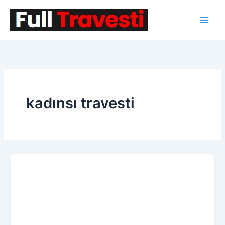
İçeriğe
atla
kadınsı travesti