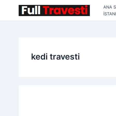
İçeriğe
ANA 
atla
İSTA
kedi travesti