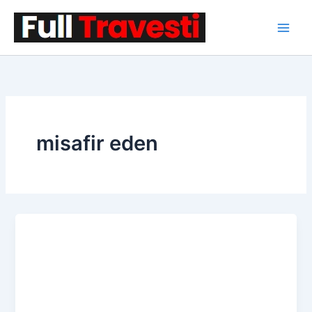
İçeriğe
atla
misafir eden