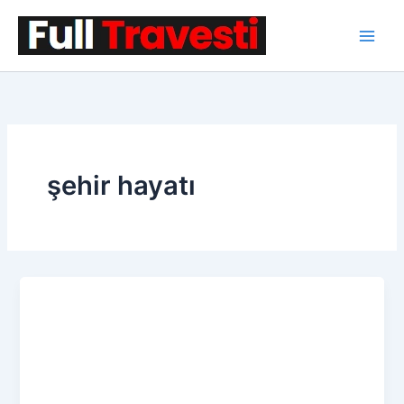
İçeriğe
atla
şehir hayatı