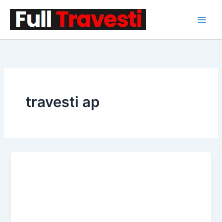
İçeriğe
atla
travesti ap