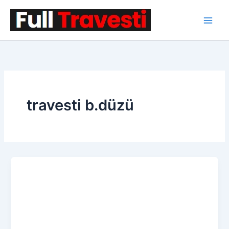
İçeriğe
atla
travesti b.düzü