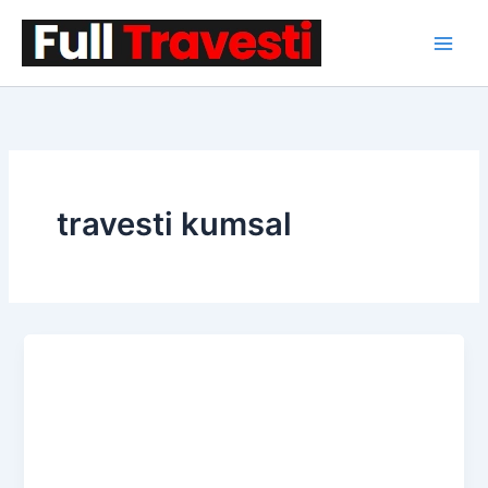
İçeriğe
atla
travesti kumsal