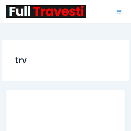
İçeriğe
atla
trv