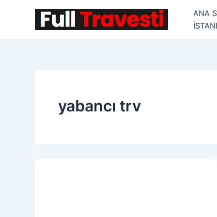
İçeriğe
ANA 
atla
İSTA
yabancı trv