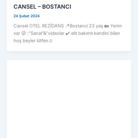
CANSEL – BOSTANCI
24 Şubat 2024
Cansel OTEL REZİDANS 📍Bostanci 23 yaş 🏡 Yerim
var 😜 :”Sanal”&”videolar ✔️ elit bakımlı kendini bilen
hoş beyler lütfen☺️