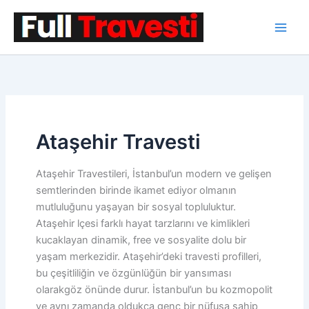
İçeriğe
atla
Ataşehir Travesti
Ataşehir Travestileri, İstanbul’un modern ve gelişen
semtlerinden birinde ikamet ediyor olmanın
mutluluğunu yaşayan bir sosyal topluluktur.
Ataşehir lçesi farklı hayat tarzlarını ve kimlikleri
kucaklayan dinamik, free ve sosyalite dolu bir
yaşam merkezidir. Ataşehir’deki travesti profilleri,
bu çeşitliliğin ve özgünlüğün bir yansıması
olarakgöz önünde durur. İstanbul’un bu kozmopolit
ve aynı zamanda oldukça genç bir nüfusa sahip