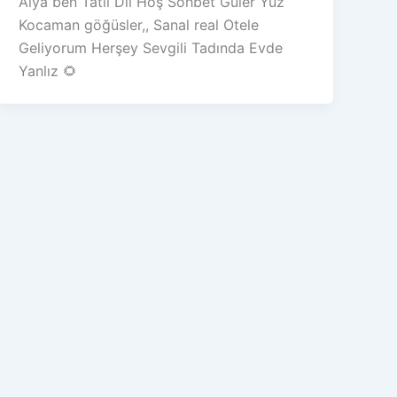
Alya ben Tatlı Dil Hoş Sohbet Güler Yüz
Kocaman göğüsler,, Sanal real Otele
Geliyorum Herşey Sevgili Tadında Evde
Yanlız 🌻