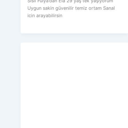
Sisli Fulya’dan Ela 29 yaş tek yaşıyorum
Uygun sakin güvenilir temiz ortam Sanal
icin arayabilirsin