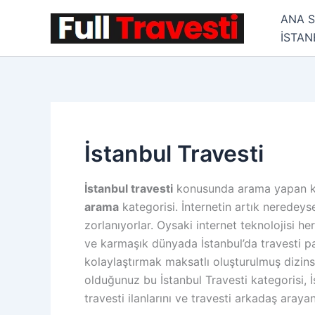
İçeriğe
ANA 
atla
İSTA
İstanbul Travesti
İstanbul travesti
konusunda arama yapan kull
arama
kategorisi. İnternetin artık neredey
zorlanıyorlar. Oysaki internet teknolojisi h
ve karmaşık dünyada İstanbul’da travesti par
kolaylaştırmak maksatlı oluşturulmuş dizinse
olduğunuz bu İstanbul Travesti kategorisi
travesti ilanlarını ve travesti arkadaş aray