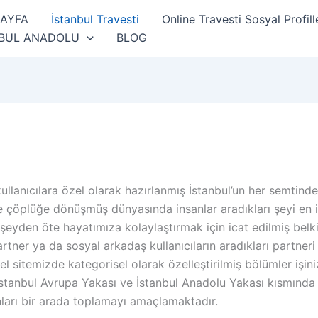
SAYFA
İstanbul Travesti
Online Travesti Sosyal Profill
NBUL ANADOLU
BLOG
anıcılara özel olarak hazırlanmış İstanbul’un her semtinden
se çöplüğe dönüşmüş dünyasında insanlar aradıkları şeyi en
erşeyden öte hayatımıza kolaylaştırmak için icat edilmiş belki
tner ya da sosyal arkadaş kullanıcıların aradıkları partneri
l sitemizde kategorisel olarak özelleştirilmiş bölümler işin
, İstanbul Avrupa Yakası ve İstanbul Anadolu Yakası kısmı
anları bir arada toplamayı amaçlamaktadır.