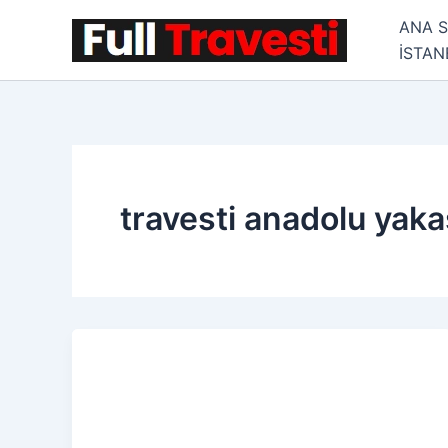
İçeriğe
ANA 
atla
İSTA
travesti anadolu yaka