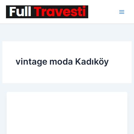
İçeriğe
atla
vintage moda Kadıköy