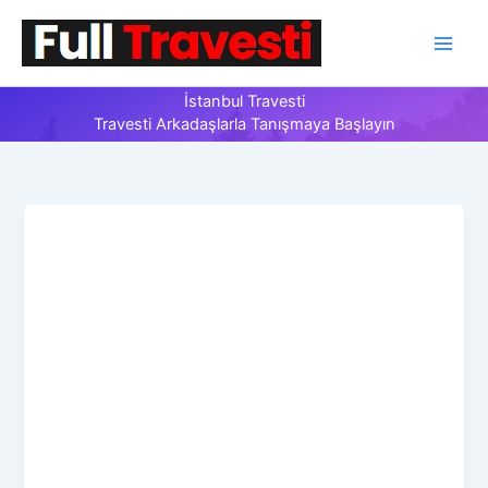
İçeriğe
atla
İstanbul Travesti
Travesti Arkadaşlarla Tanışmaya Başlayın