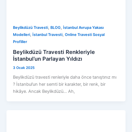
,
,
Beylikdüzü Travesti
BLOG
İstanbul Avrupa Yakası
,
,
Modelleri
İstanbul Travesti
Online Travesti Sosyal
Profiller
Beylikdüzü Travesti Renkleriyle
İstanbul’un Parlayan Yıldızı
3 Ocak 2025
Beylikdüzü travesti renleriyle daha önce tanıştınız mı
? İstanbul’un her semti bir karakter, bir renk, bir
hikâye. Ancak Beylikdüzü… Ah,